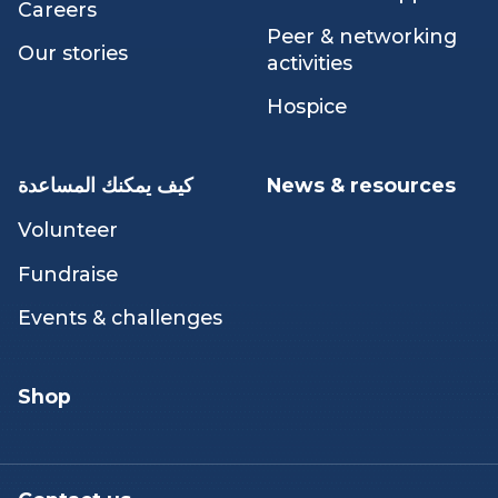
ما نقوم به
من نحن
Our people
Counselling &
emotional support
Careers
Peer & networking
Our stories
activities
Hospice
News & resources
كيف يمكنك المساعدة
Volunteer
Fundraise
Events & challenges