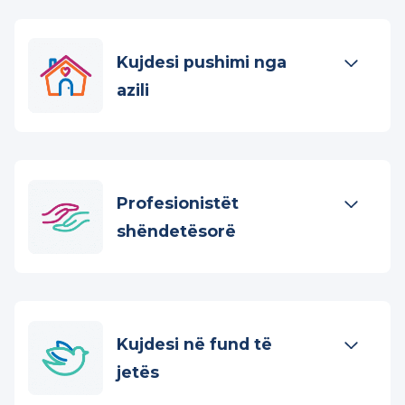
Te Very Special Kids ofrojmë:
Kujdesi pushimi nga
azili
Profesionistët
shëndetësorë