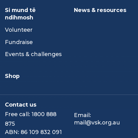
Our people
Counselling &
emotional support
Careers
Peer & networking
Our stories
activities
Hospice
Si mund të
News & resources
ndihmosh
Volunteer
Fundraise
Events & challenges
Shop