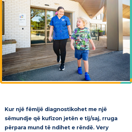
Kur një fëmijë diagnostikohet me një
sëmundje që kufizon jetën e tij/saj, rruga