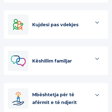
Kujdesi në fund të
jetës
Kujdesi pas vdekjes
Këshillim familjar