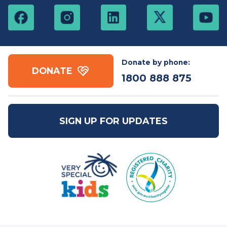
Contact us
Free call:
1800 888
Email:
mail@vsk.org.au
875
ABN: 86 109 832 091
Donate by phone:
DONATE
1800 888 875
SIGN UP FOR UPDATES