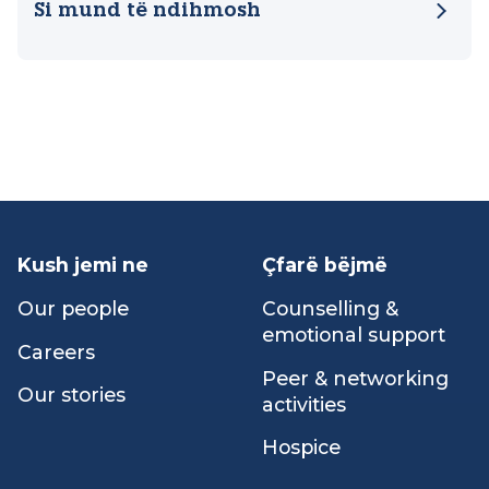
Our impact
Si mund të ndihmosh
Kush jemi ne
Çfarë bëjmë