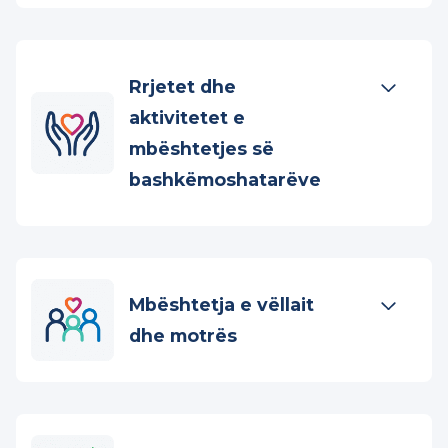
Mbështetja për të
afërmit e të ndjerit
Rrjetet dhe
aktivitetet e
mbështetjes së
bashkëmoshatarëve
Mbështetja e vëllait