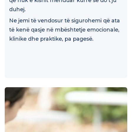
familjen tuaj të përballen me një udhëtim
që nuk e kishit menduar kurrë se do t’ju
duhej.
Ne jemi të vendosur të sigurohemi që ata
të kenë qasje në mbështetje emocionale,
klinike dhe praktike, pa pagesë.