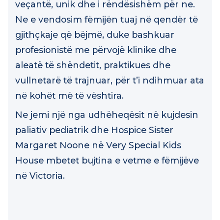
Çdo fëmijë në kujdesin tonë është i
veçantë, unik dhe i rëndësishëm për ne.
Ne e vendosim fëmijën tuaj në qendër të
gjithçkaje që bëjmë, duke bashkuar
profesionistë me përvojë klinike dhe
aleatë të shëndetit, praktikues dhe
vullnetarë të trajnuar, për t’i ndihmuar ata
në kohët më të vështira.
Ne jemi një nga udhëheqësit në kujdesin
paliativ pediatrik dhe Hospice Sister
Margaret Noone në Very Special Kids
House mbetet bujtina e vetme e fëmijëve
në Victoria.