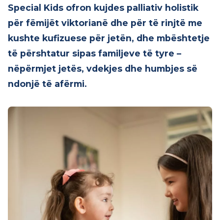
përpara mund të ndihet e rëndë. Very
Special Kids ofron kujdes palliativ holistik
për fëmijët viktorianë dhe për të rinjtë me
kushte kufizuese për jetën, dhe mbështetje
të përshtatur sipas familjeve të tyre –
nëpërmjet jetës, vdekjes dhe humbjes së
ndonjë të afërmi.